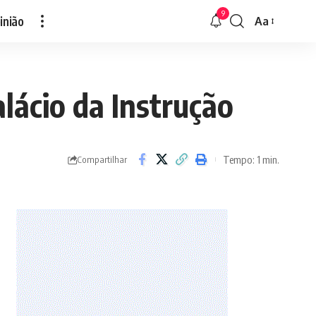
9
inião
Aa
Font
Resizer
lácio da Instrução
Tempo: 1 min.
Compartilhar