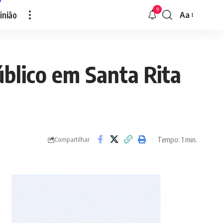
9
inião
Aa
Font
Resizer
blico em Santa Rita
Tempo: 1 min.
Compartilhar