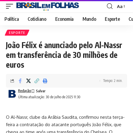
Aa
Font
Resizer
Política
Cotidiano
Economia
Mundo
Esporte
Cu
ESPORTE
João Félix é anunciado pelo Al-Nassr
em transferência de 30 milhões de
euros
Tempo: 2 min.
Redação
Última atualização: 30 de julho de 2025 11:30
O Al-Nassr, clube da Arábia Saudita, confirmou nesta terça-
feira a contratação do atacante português João Félix, que
chega ao time após uma transferência do Chelsea. O