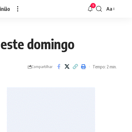
9
inião
Aa
Font
Resizer
neste domingo
Tempo: 2 min.
Compartilhar