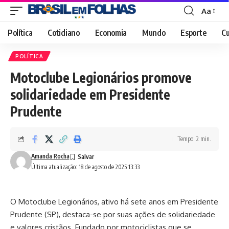
Aa
Font
Resizer
Política
Cotidiano
Economia
Mundo
Esporte
Cu
POLÍTICA
Motoclube Legionários promove
solidariedade em Presidente
Prudente
Tempo: 2 min.
Amanda Rocha
Última atualização: 18 de agosto de 2025 13:33
O Motoclube Legionários, ativo há sete anos em Presidente
Prudente (SP), destaca-se por suas ações de solidariedade
e valores cristãos. Fundado por motociclistas que se