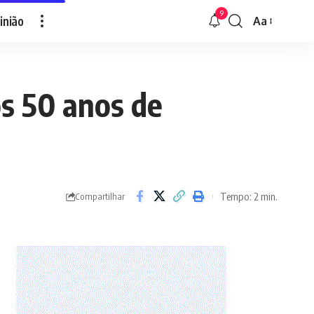
9
inião
Aa
Font
Resizer
ós 50 anos de
Tempo: 2 min.
Compartilhar