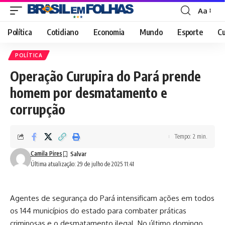
Aa
Font
Resizer
Política
Cotidiano
Economia
Mundo
Esporte
Cu
POLÍTICA
Operação Curupira do Pará prende
homem por desmatamento e
corrupção
Tempo: 2 min.
Camila Pires
Última atualização: 29 de julho de 2025 11:41
Agentes de segurança do Pará intensificam ações em todos
os 144 municípios do estado para combater práticas
criminosas e o desmatamento ilegal. No último domingo