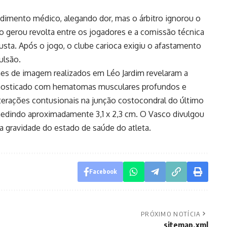
ndimento médico, alegando dor, mas o árbitro ignorou o
ão gerou revolta entre os jogadores e a comissão técnica
usta. Após o jogo, o clube carioca exigiu o afastamento
ulsão.
es de imagem realizados em Léo Jardim revelaram a
iagnosticado com hematomas musculares profundos e
lterações contusionais na junção costocondral do último
dindo aproximadamente 3,1 x 2,3 cm. O Vasco divulgou
 a gravidade do estado de saúde do atleta.
Facebook
PRÓXIMO NOTÍCIA
sitemap.xml