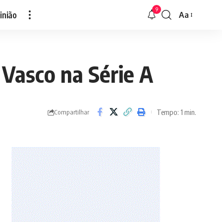
9
inião
Aa
Font
Resizer
 Vasco na Série A
Tempo: 1 min.
Compartilhar