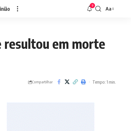
9
inião
Aa
Font
Resizer
ue resultou em morte
Tempo: 1 min.
Compartilhar