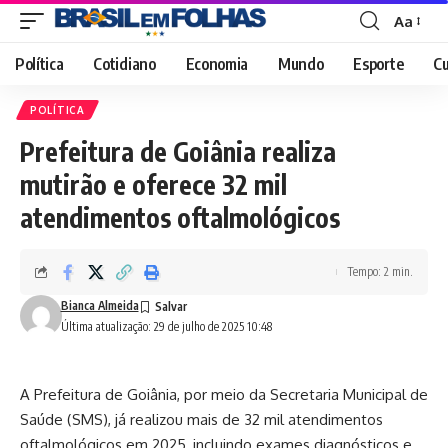
Aa
Font
Resizer
Política
Cotidiano
Economia
Mundo
Esporte
Cu
POLÍTICA
Prefeitura de Goiânia realiza
mutirão e oferece 32 mil
atendimentos oftalmológicos
Tempo: 2 min.
Bianca Almeida
Última atualização: 29 de julho de 2025 10:48
A Prefeitura de Goiânia, por meio da Secretaria Municipal de
Saúde (SMS), já realizou mais de 32 mil atendimentos
oftalmológicos em 2025, incluindo exames diagnósticos e