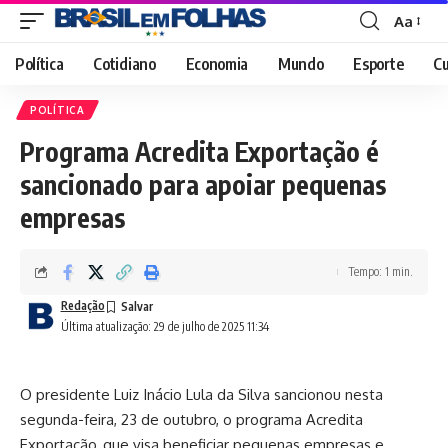
Aa
Font
Resizer
Política
Cotidiano
Economia
Mundo
Esporte
Cu
POLÍTICA
Programa Acredita Exportação é
sancionado para apoiar pequenas
empresas
Tempo: 1 min.
Redação
Última atualização: 29 de julho de 2025 11:34
O presidente Luiz Inácio Lula da Silva sancionou nesta
segunda-feira, 23 de outubro, o programa Acredita
Exportação, que visa beneficiar pequenas empresas e