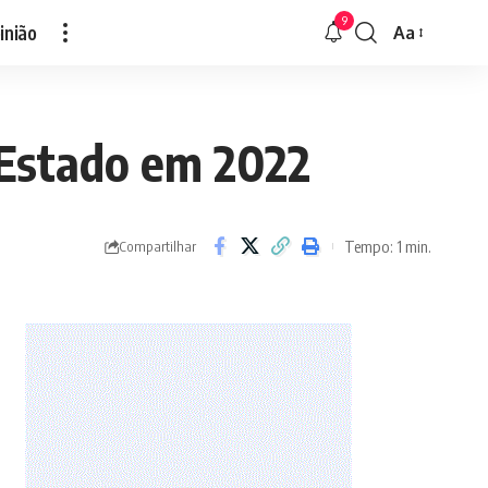
9
inião
Aa
Font
Resizer
 Estado em 2022
Tempo: 1 min.
Compartilhar