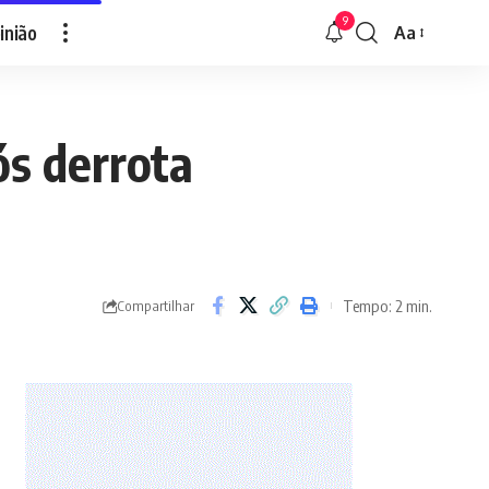
9
inião
Aa
Font
Resizer
ós derrota
Tempo: 2 min.
Compartilhar