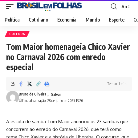
Aa
Font
Resizer
Política
Cotidiano
Economia
Mundo
Esporte
Cu
CULTURA
Tom Maior homenageia Chico Xavier
no Carnaval 2026 com enredo
especial
Tempo: 1 min.
Bruno de Oliveira
Última atualização: 28 de julho de 2025 13:26
A escola de samba Tom Maior anunciou os 23 sambas que
concorrem ao enredo do Carnaval 2026, que terá como
tema Chico Xavier e a história de Uberaba. O concurso, que