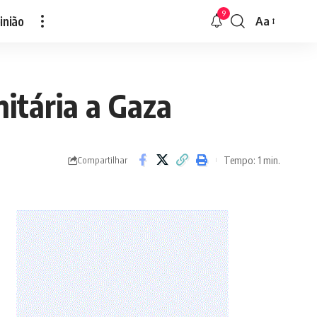
9
inião
Aa
Font
Resizer
itária a Gaza
Tempo: 1 min.
Compartilhar