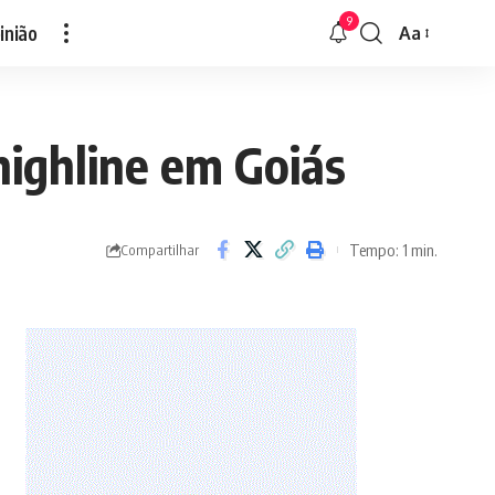
9
inião
Aa
Font
Resizer
highline em Goiás
Tempo: 1 min.
Compartilhar