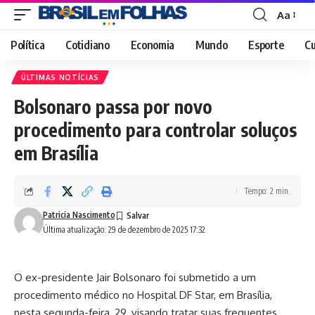
Aa
Font
Resizer
Política
Cotidiano
Economia
Mundo
Esporte
Cu
ÚLTIMAS NOTÍCIAS
Bolsonaro passa por novo
procedimento para controlar soluços
em Brasília
Tempo: 2 min.
Patricia Nascimento
Última atualização: 29 de dezembro de 2025 17:32
O ex-presidente Jair Bolsonaro foi submetido a um
procedimento médico no Hospital DF Star, em Brasília,
nesta segunda-feira, 29, visando tratar suas frequentes