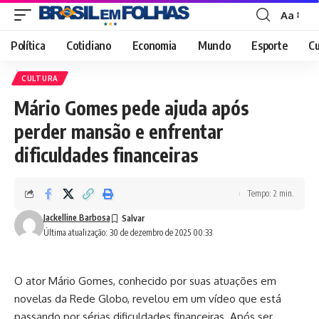
Aa
Font
Resizer
Política
Cotidiano
Economia
Mundo
Esporte
Cu
CULTURA
Mário Gomes pede ajuda após
perder mansão e enfrentar
dificuldades financeiras
Tempo: 2 min.
Jackelline Barbosa
Última atualização: 30 de dezembro de 2025 00:33
O ator Mário Gomes, conhecido por suas atuações em
novelas da Rede Globo, revelou em um vídeo que está
passando por sérias dificuldades financeiras. Após ser