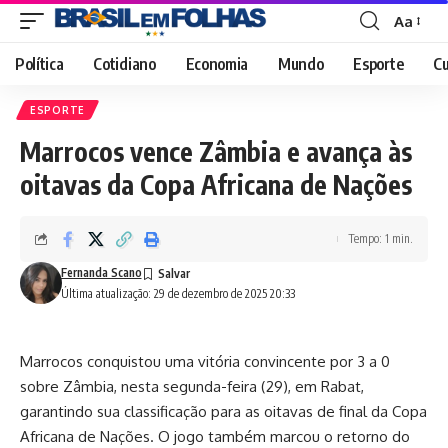
Aa
Font
Resizer
Política
Cotidiano
Economia
Mundo
Esporte
Cu
ESPORTE
Marrocos vence Zâmbia e avança às
oitavas da Copa Africana de Nações
Tempo: 1 min.
Fernanda Scano
Última atualização: 29 de dezembro de 2025 20:33
Marrocos conquistou uma vitória convincente por 3 a 0
sobre Zâmbia, nesta segunda-feira (29), em Rabat,
garantindo sua classificação para as oitavas de final da Copa
Africana de Nações. O jogo também marcou o retorno do