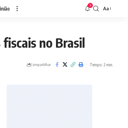
9
inião
Aa
Font
Resizer
fiscais no Brasil
Tempo: 2 min.
Compartilhar