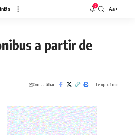
9
inião
Aa
Font
Resizer
nibus a partir de
Tempo: 1 min.
Compartilhar