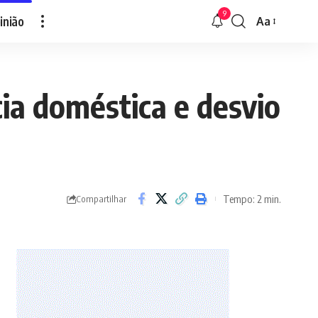
9
inião
Aa
Font
Resizer
cia doméstica e desvio
Tempo: 2 min.
Compartilhar