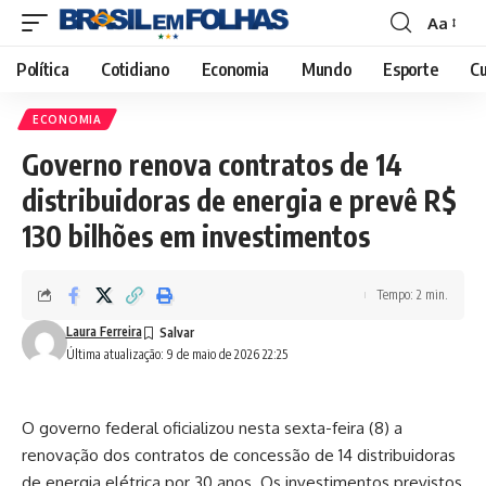
Aa
Font
Resizer
Política
Cotidiano
Economia
Mundo
Esporte
Cu
ECONOMIA
Governo renova contratos de 14
distribuidoras de energia e prevê R$
130 bilhões em investimentos
Tempo: 2 min.
Laura Ferreira
Última atualização: 9 de maio de 2026 22:25
O governo federal oficializou nesta sexta-feira (8) a
renovação dos contratos de concessão de 14 distribuidoras
de energia elétrica por 30 anos. Os investimentos previstos