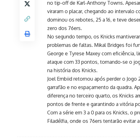
no tip-off de Karl-Anthony Towns. Apesar
viraram o placar, chegando ao intervalo
dominou os rebotes, 25 a 16, e teve des
zero dos 76ers.
No segundo tempo, os Knicks mantiver
problemas de faltas. Mikal Bridges foi 
George e Tyrese Maxey com eficiência, l
ataque com 33 pontos, tornando-se o jo
na história dos Knicks.
Joel Embiid retornou após perder o Jogo 
garrafão e no espaçamento da quadra. Ap
diferença no terceiro quarto, os Knicks 
pontos de frente e garantindo a vitória po
Com a série em 3 a 0 para os Knicks, o p
Filadélfia, onde os 76ers tentarão evitar 