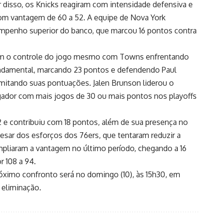
 disso, os Knicks reagiram com intensidade defensiva e
 com vantagem de 60 a 52. A equipe de Nova York
empenho superior do banco, que marcou 16 pontos contra
am o controle do jogo mesmo com Towns enfrentando
fundamental, marcando 23 pontos e defendendo Paul
imitando suas pontuações. Jalen Brunson liderou o
gador com mais jogos de 30 ou mais pontos nos playoffs
2 e contribuiu com 18 pontos, além de sua presença no
esar dos esforços dos 76ers, que tentaram reduzir a
ampliaram a vantagem no último período, chegando a 16
r 108 a 94.
róximo confronto será no domingo (10), às 15h30, em
a eliminação.