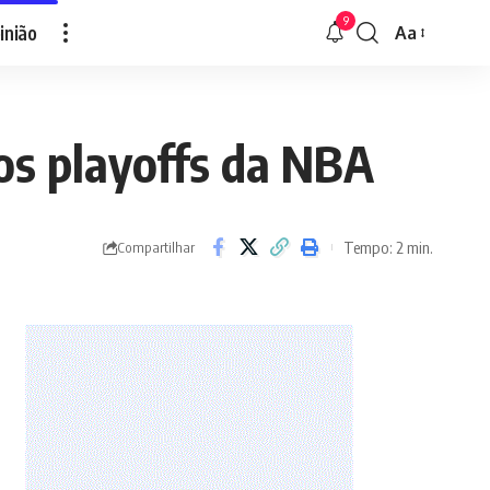
9
inião
Aa
Font
Resizer
os playoffs da NBA
Tempo: 2 min.
Compartilhar