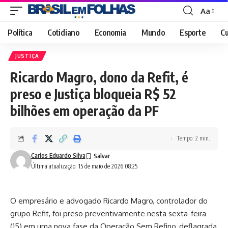
Aa
Font
Resizer
Política
Cotidiano
Economia
Mundo
Esporte
Cu
JUSTIÇA
Ricardo Magro, dono da Refit, é
preso e Justiça bloqueia R$ 52
bilhões em operação da PF
Tempo: 2 min.
Carlos Eduardo Silva
Última atualização: 15 de maio de 2026 08:25
O empresário e advogado Ricardo Magro, controlador do
grupo Refit, foi preso preventivamente nesta sexta-feira
(15) em uma nova fase da Operação Sem Refino, deflagrada