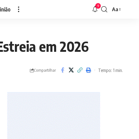
9
inião
Aa
Font
Resizer
Estreia em 2026
Tempo: 1 min.
Compartilhar