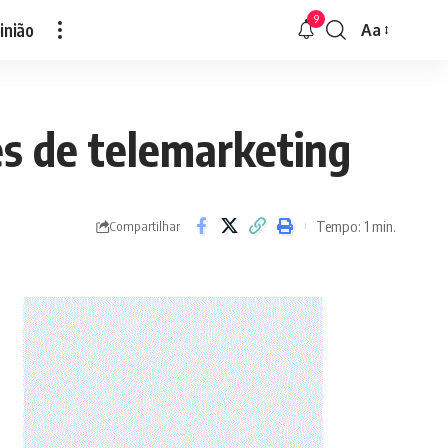
9
inião
Aa
Font
Resizer
es de telemarketing
Tempo: 1 min.
Compartilhar