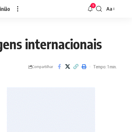
9
inião
Aa
Font
Resizer
gens internacionais
Tempo: 1 min.
Compartilhar