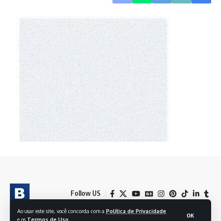
Follow US
Ao usar este site, você concorda com a
Política de Privacidade
OK
e os
Termos de Uso
.