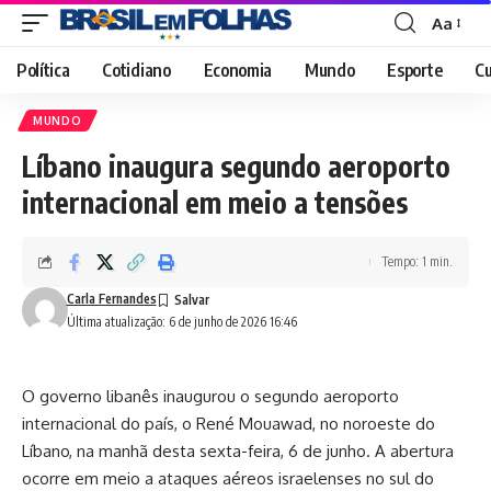
Aa
Font
Resizer
Política
Cotidiano
Economia
Mundo
Esporte
Cu
MUNDO
Líbano inaugura segundo aeroporto
internacional em meio a tensões
Tempo: 1 min.
Carla Fernandes
Última atualização: 6 de junho de 2026 16:46
O governo libanês inaugurou o segundo aeroporto
internacional do país, o René Mouawad, no noroeste do
Líbano, na manhã desta sexta-feira, 6 de junho. A abertura
ocorre em meio a ataques aéreos israelenses no sul do