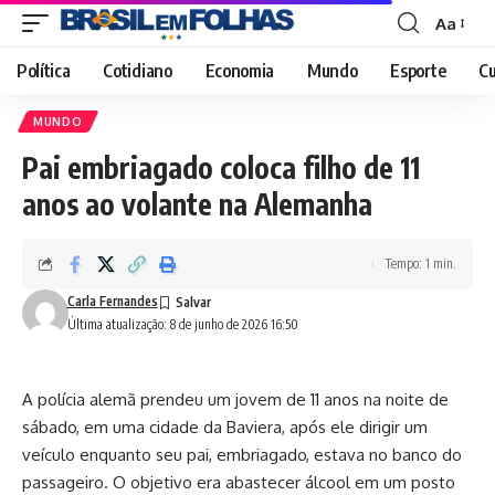
Aa
Font
Resizer
Política
Cotidiano
Economia
Mundo
Esporte
Cu
MUNDO
Pai embriagado coloca filho de 11
anos ao volante na Alemanha
Tempo: 1 min.
Carla Fernandes
Última atualização: 8 de junho de 2026 16:50
A polícia alemã prendeu um jovem de 11 anos na noite de
sábado, em uma cidade da Baviera, após ele dirigir um
veículo enquanto seu pai, embriagado, estava no banco do
passageiro. O objetivo era abastecer álcool em um posto