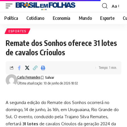
Aa
Font
Resizer
Política
Cotidiano
Economia
Mundo
Esporte
Cu
ESPORTES
Remate dos Sonhos oferece 31 lotes
de cavalos Crioulos
Tempo: 1 min.
Carla Fernandes
Última atualização: 10 de junho de 2026 18:02
A segunda edição do Remate dos Sonhos ocorrerá no
domingo, 14 de junho, às 16h, em Uruguaiana, Rio Grande do
Sul. O evento, conduzido pela Trajano Silva Remates,
ofertará
31 lotes
de cavalos Crioulos da geração 2024 da