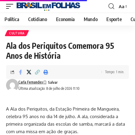
Aa
Font
Resizer
Política
Cotidiano
Economia
Mundo
Esporte
Cu
CULTURA
Ala dos Periquitos Comemora 95
Anos de História
Tempo: 1 min.
Carla Fernandes
Última atualização: 8 de julho de 2026 11:10
A Ala dos Periquitos, da Estação Primeira de Mangueira,
celebra 95 anos no dia 14 de julho. A ala, considerada a
primeira organizada das escolas de samba, marcará a data
com uma missa em ação de graças.