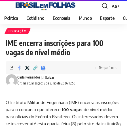
Aa
Font
Resizer
Política
Cotidiano
Economia
Mundo
Esporte
Cu
EDUCAÇÃO
IME encerra inscrições para 100
vagas de nível médio
Tempo: 1 min.
Carla Fernandes
Última atualização: 8 de julho de 2026 13:50
O Instituto Militar de Engenharia (IME) encerra as inscrições
para o concurso que oferece
100 vagas
de nível médio
para oficiais do Exército Brasileiro. Os interessados devem
se inscrever até esta quarta-feira (8) pelo site da instituição,