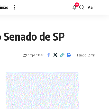
9
inião
Aa
Font
Resizer
o Senado de SP
Tempo: 2 min.
Compartilhar