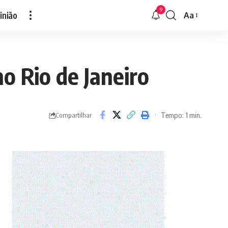
9
inião
Aa
Font
Resizer
o Rio de Janeiro
Tempo: 1 min.
Compartilhar