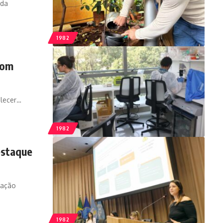
 da
1982
com
alecer…
1982
estaque
nação
1982