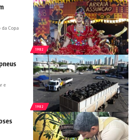
om
ão da Copa
1982
 pneus
ar e
1982
roses