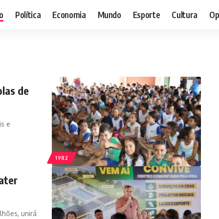
o
Política
Economia
Mundo
Esporte
Cultura
Op
olas de
is e
1982
ater
lhões, unirá