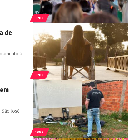
1982
a de
rentamento à
1982
 em
 São José
1982