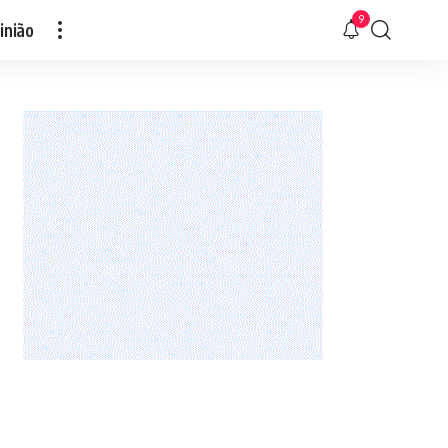
9
inião