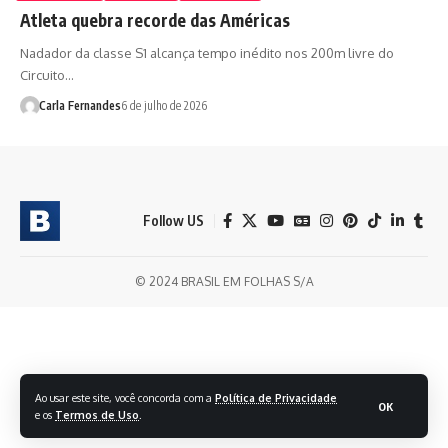
Atleta quebra recorde das Américas
Nadador da classe S1 alcança tempo inédito nos 200m livre do
Circuito…
Carla Fernandes
6 de julho de 2026
Follow US
© 2024 BRASIL EM FOLHAS S/A
Ao usar este site, você concorda com a
Política de Privacidade
OK
e os
Termos de Uso
.