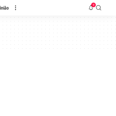
9
inião