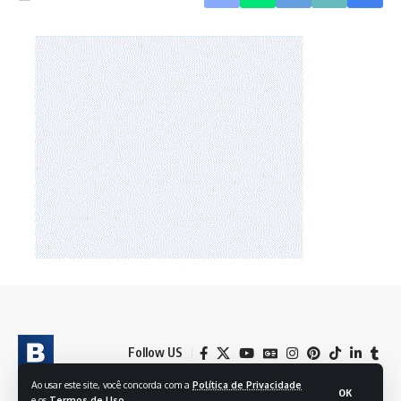
Follow US
Ao usar este site, você concorda com a
Política de Privacidade
OK
e os
Termos de Uso
.