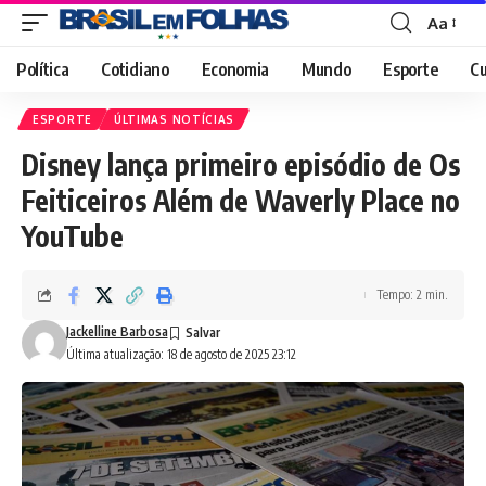
Aa
Font
Resizer
Política
Cotidiano
Economia
Mundo
Esporte
Cu
ESPORTE
ÚLTIMAS NOTÍCIAS
Disney lança primeiro episódio de Os
Feiticeiros Além de Waverly Place no
YouTube
Tempo: 2 min.
Jackelline Barbosa
Última atualização: 18 de agosto de 2025 23:12