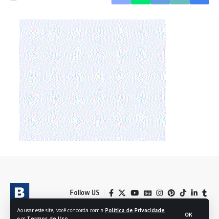
Follow US
Ao usar este site, você concorda com a
Política de Privacidade
OK
e os
Termos de Uso
.