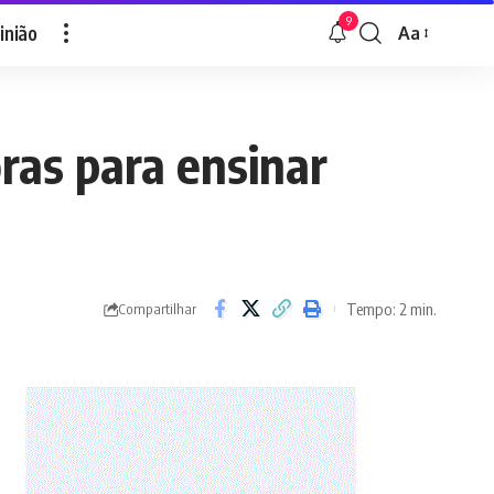
9
inião
Aa
Font
Resizer
oras para ensinar
Tempo: 2 min.
Compartilhar