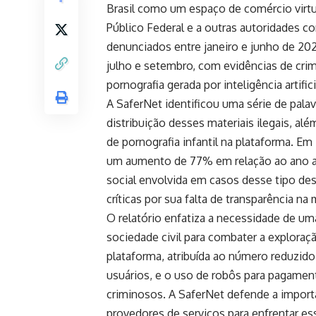
Brasil como um espaço de comércio virtua
Público Federal e a outras autoridades c
denunciados entre janeiro e junho de 20
julho e setembro, com evidências de cri
pornografia gerada por inteligência artifici
A SaferNet identificou uma série de palavr
distribuição desses materiais ilegais, a
de pornografia infantil na plataforma. E
um aumento de 77% em relação ao ano an
social envolvida em casos desse tipo de
críticas por sua falta de transparência 
O relatório enfatiza a necessidade de uma
sociedade civil para combater a exploraçã
plataforma, atribuída ao número reduzid
usuários, e o uso de robôs para pagamen
criminosos. A SaferNet defende a importâ
provedores de serviços para enfrentar ess