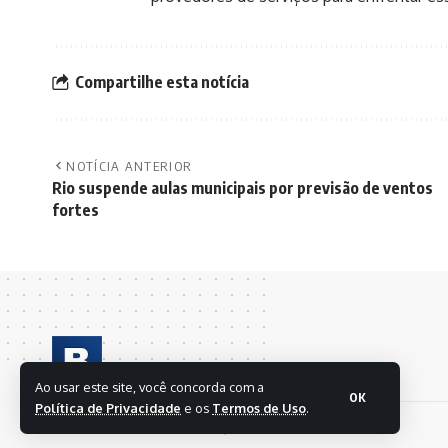
Compartilhe esta notícia
NOTÍCIA ANTERIOR
Rio suspende aulas municipais por previsão de ventos
fortes
Ao usar este site, você concorda com a
OK
Política de Privacidade
e os
Termos de Uso
.
© 2024 BRASIL EM FOLHAS S/A