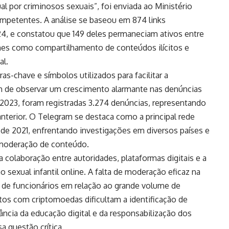
l por criminosos sexuais”, foi enviada ao Ministério
ompetentes. A análise se baseou em 874 links
24, e constatou que 149 deles permaneciam ativos entre
mes como compartilhamento de conteúdos ilícitos e
al.
as-chave e símbolos utilizados para facilitar a
lém de observar um crescimento alarmante nas denúncias
m 2023, foram registradas 3.274 denúncias, representando
terior. O Telegram se destaca como a principal rede
sde 2021, enfrentando investigações em diversos países e
na moderação de conteúdo.
 colaboração entre autoridades, plataformas digitais e a
o sexual infantil online. A falta de moderação eficaz na
o de funcionários em relação ao grande volume de
tos com criptomoedas dificultam a identificação de
ncia da educação digital e da responsabilização dos
a questão crítica.