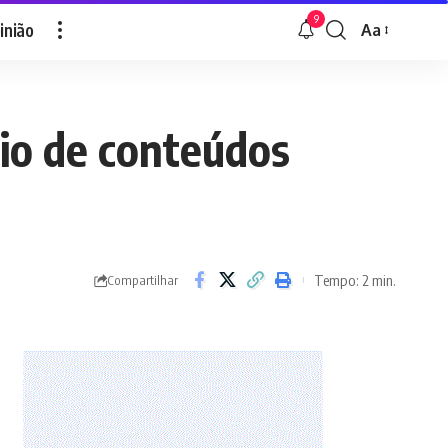
9
inião
Aa
Font
Resizer
cio de conteúdos
Tempo: 2 min.
Compartilhar