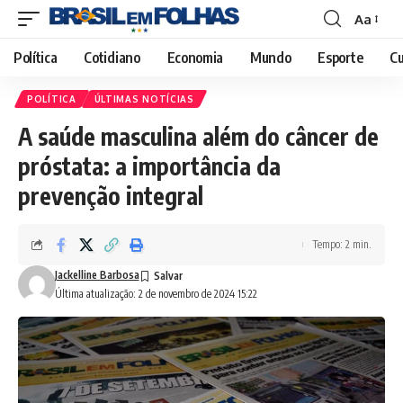
Aa
Font
Resizer
Política
Cotidiano
Economia
Mundo
Esporte
Cu
POLÍTICA
ÚLTIMAS NOTÍCIAS
A saúde masculina além do câncer de
próstata: a importância da
prevenção integral
Tempo: 2 min.
Jackelline Barbosa
Última atualização: 2 de novembro de 2024 15:22