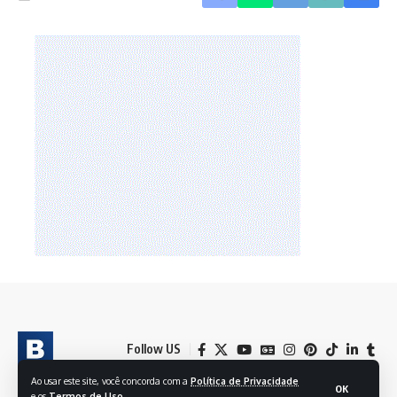
Follow US
Ao usar este site, você concorda com a
Política de Privacidade
OK
e os
Termos de Uso
.