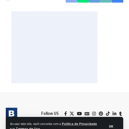
Follow US
Ao usar este site, você concorda com a
Política de Privacidade
OK
e os
Termos de Uso
.