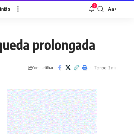
9
inião
Aa
Font
Resizer
s queda prolongada
Tempo: 2 min.
Compartilhar