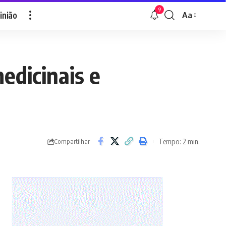
9
inião
Aa
Font
Resizer
medicinais e
Tempo: 2 min.
Compartilhar