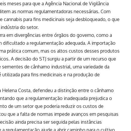
eis meses para que a Agência Nacional de Vigilância
 editem as normas regulamentadoras necessárias. Com
e cannabis para fins medicinais seja desbloqueado, o que
indústria do setor.
arra em divergências entre órgãos do governo, como a
em dificultado a regulamentação adequada. A importação
ma prática comum, mas os altos custos desses produtos
cos. A decisão do STJ surgiu a partir de um recurso que
e sementes de cânhamo industrial, uma variedade da
 utilizada para fins medicinais e na produção de
na Helena Costa, defendeu a distinção entre o cânhamo
mentando que a regulamentação inadequada prejudica o
nto de um setor que poderia reduzir os custos de
tou que a falta de normas impede avanços em pesquisas
ecisão ainda precisa ser seguida pelas instâncias
ue a regulamentação ajude a abrir caminho para o cultivo