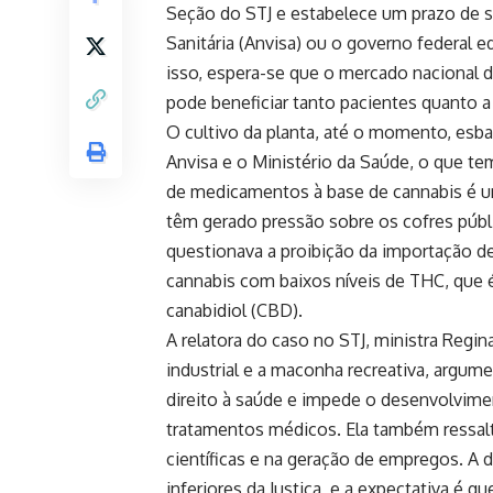
Seção do STJ e estabelece um prazo de s
Sanitária (Anvisa) ou o governo federal
isso, espera-se que o mercado nacional d
pode beneficiar tanto pacientes quanto a 
O cultivo da planta, até o momento, esb
Anvisa e o Ministério da Saúde, o que t
de medicamentos à base de cannabis é u
têm gerado pressão sobre os cofres públi
questionava a proibição da importação d
cannabis com baixos níveis de THC, que é
canabidiol (CBD).
A relatora do caso no STJ, ministra Regi
industrial e a maconha recreativa, argu
direito à saúde e impede o desenvolvime
tratamentos médicos. Ela também ressal
científicas e na geração de empregos. A d
inferiores da Justiça, e a expectativa é q