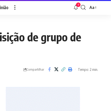
9
inião
Aa
Font
Resizer
isição de grupo de
Tempo: 2 min.
Compartilhar