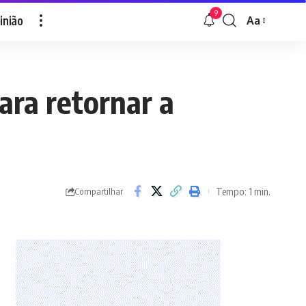
9
inião
Aa
Font
Resizer
ara retornar a
Tempo: 1 min.
Compartilhar